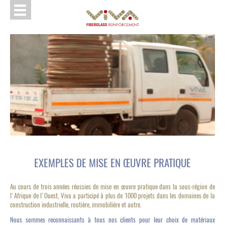
MAIN
Aller
NAVIGATION
NOUVELLES
SOCIÉTÉ
APPLICATION
SPÉCIFICATIONS
PRODUIT
PROJETS
CONTACTER
ACCUEIL
au
contenu
principal
EXEMPLES DE MISE EN ŒUVRE PRATIQUE
Au cours de trois années réussies de mise en œuvre pratique dans la sous-région de
l'Afrique de l'Ouest, Viva a participé à plus de 1000 projets dans les domaines de la
construction industrielle, routière, immobilière et autre.
Nous sommes reconnaissants à tous nos clients pour leur choix de matériaux