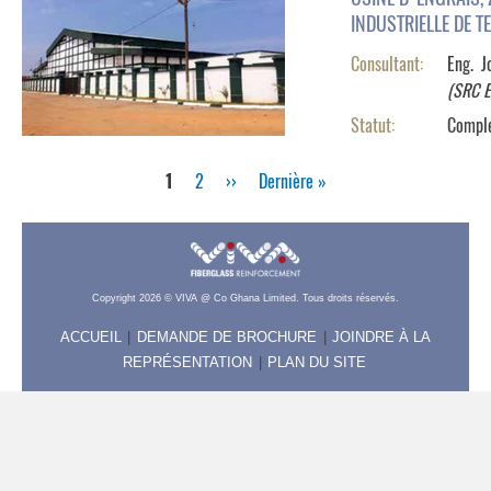
USINE D'ENGRAIS,
INDUSTRIELLE DE T
Consultant:
Eng. J
(SRC E
Statut:
Compl
Page
1
Page
2
Page
››
Dernière
Dernière »
courante
suivante
page
Pagination
Copyright 2026 © VIVA @ Co Ghana Limited. Tous droits réservés.
ACCUEIL
DEMANDE DE BROCHURE
JOINDRE À LA
TOP
REPRÉSENTATION
PLAN DU SITE
MENU